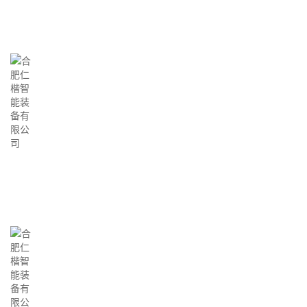
成为电力事业的忠诚卫士
我们的使命
用高效的应用解决方案为社会和客户持续创
造价值
企业精神