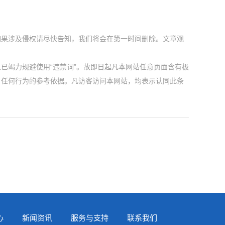
如果涉及侵权请尽快告知，我们将会在第一时间删除。文章观
已竭力规避使用“违禁词”。故即日起凡本网站任意页面含有极
户任何行为的参考依据。凡访客访问本网站，均表示认同此条
心
新闻资讯
服务与支持
联系我们