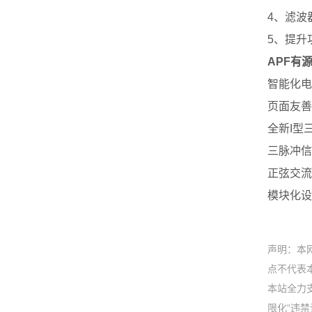
4、滤波
5、提升
APF有
智能化电
页面友善
全新I型
三脉冲信
正弦交流
模块化设
声明：本
点不代表本
本站全力
限化“违