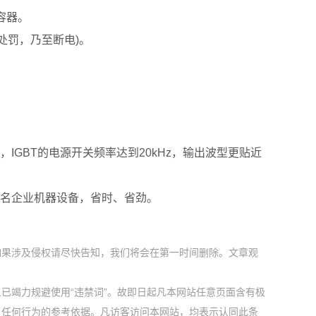
容器。
处罚，乃至断电)。
GBT的电源开关频率达到20kHz，输出波型更贴近
名企业机器设备，省时、省劲。
如果涉及侵权请尽快告知，我们将会在第一时间删除。文章观
已竭力规避使用“违禁词”。故即日起凡本网站任意页面含有极
户任何行为的参考依据。凡访客访问本网站，均表示认同此条