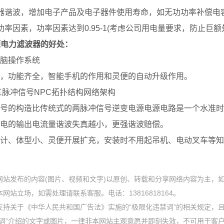
器谐波，增加电子产品及电子器件使用寿命，如无功功率补偿电
功率因素，功率因素达到0.95-1(考虑公司用电量要求，防止巨额
源电力滤波器的好处：
脑操作系统
，功能齐全，智能手机的作用和灵便的自动升级作用。
三脉冲信号NPC拓扑结构网络架构
号的构造比传统式的两脉冲信号逆变电源电源电路是一个水准时，I
电的输出电流量谐波失真越小，更强谐波赔偿。
计、体型小、灵便开展扩充，安装时不用起吊机、电动叉车等知
网站发布的内容(图片、视频和文字)以原创、转载和分享网络内容为主，
网站立场，如需处理请联系客服。电话：13816818164。
支持关于《中华人民共和国广告法》实施的“极限化违禁词”的相关规定，且
禁词”介绍的文字或图片，一律非本网站主观意愿并即刻失效，不可用于客