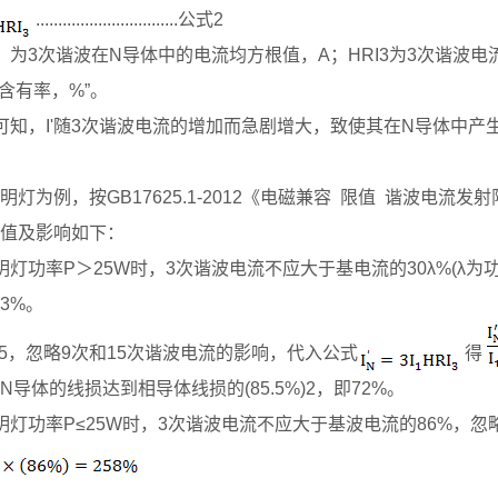
................................公式2
：为3次谐波在N导体中的电流均方根值，A；HRI3为3次谐波
波含有率，%”。
可知，I'随3次谐波电流的增加而急剧增大，致使其在N导体中
明灯为例，按GB17625.1-2012《电磁兼容 限值 谐波电流发
值及影响如下：
明灯功率P＞25W时，3次谐波电流不应大于基电流的30λ%(λ为
3%。
.95，忽略9次和15次谐波电流的影响，代入公式
得
N导体的线损达到相导体线损的(85.5%)2，即72%。
明灯功率P≤25W时，3次谐波电流不应大于基波电流的86%，忽