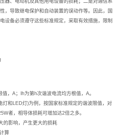
压器、电动机及其他用电设备的损耗；二是对通信系
性，导致继电保护和自动装置的误动作等。因此，国
电设备必须遵守这些标准规定，采取有效措施，限制
为
根值，A；Ih为第h次谐波电流均方根值，A。
电灯和LED灯)为例，按国家标准规定的谐波限值，对
≤25W者，相导体损耗可增加达2倍之多。
更大的影响，产生更大的损耗
计算