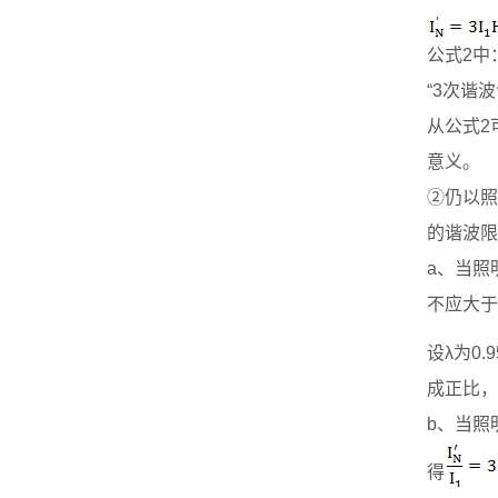
公式2中
“3次谐
从公式2
意义。
②仍以照
的谐波限
a、当照
不应大于
设λ为0
成正比，
b、当照
得