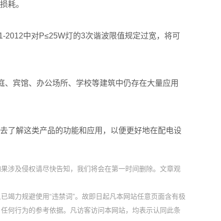
低损耗。
1-2012中对P≤25W灯的3次谐波限值规定过宽，将可
家庭、宾馆、办公场所、学校等建筑中仍存在大量应用
去了解这类产品的功能和应用，以便更好地在配电设
如果涉及侵权请尽快告知，我们将会在第一时间删除。文章观
已竭力规避使用“违禁词”。故即日起凡本网站任意页面含有极
户任何行为的参考依据。凡访客访问本网站，均表示认同此条