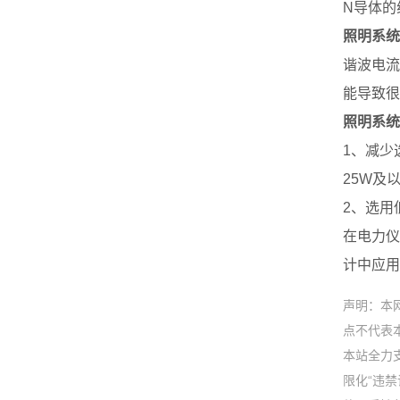
N导体的
照明系统
谐波电流
能导致很
照明系统
1、减少
25W及
2、选用
在电力仪
计中应用
声明：本
点不代表本
本站全力
限化“违