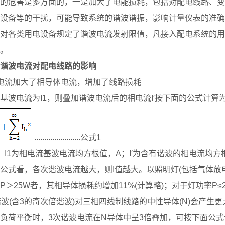
的危害是多方面的，一是加大了电能损耗，包括对配电线路、变
设备等的干扰，可能导致系统的谐波谐振，影响计量仪表的准确
对各类用电设备规定了谐波电流发射限值，凡接入配电系统的用
。
谐波电流对配电线路的影响
电流加大了相导体电流，增加了线路损耗
基波电流为I1，则叠加谐波电流后的相电流I′按下面的公式计算
.......................公式1
：I1为相电流基波电流均方根值，A；I′为含有谐波的相电流均方
公式看，各次谐波电流越大，则I值越大。以照明灯(包括气体放
P＞25W者，其相导体损耗约增加11%(计算略)；对于灯功率P
谐波(含3的奇次倍谐波)对三相四线制线路的中性导体(N)会产生
负荷平衡时，3次谐波电流在N导体中呈3倍叠加，可按下面公式