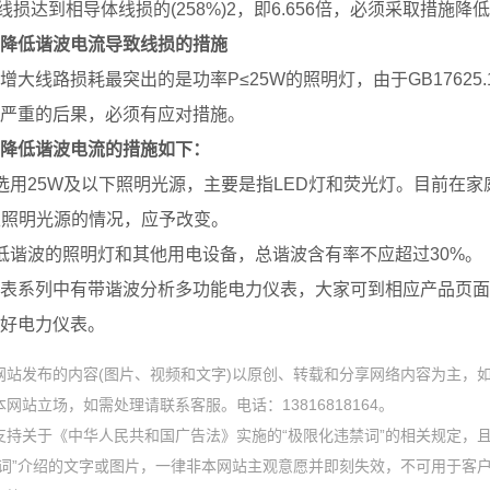
线损达到相导体线损的(258%)2，即6.656倍，必须采取措施降
降低谐波电流导致线损的措施
增大线路损耗最突出的是功率P≤25W的照明灯，由于GB17625.
严重的后果，必须有应对措施。
降低谐波电流的措施如下：
选用25W及以下照明光源，主要是指LED灯和荧光灯。目前在
以照明光源的情况，应予改变。
低谐波的照明灯和其他用电设备，总谐波含有率不应超过30%。
表系列中有带谐波分析多功能电力仪表，大家可到相应产品页面
好电力仪表。
网站发布的内容(图片、视频和文字)以原创、转载和分享网络内容为主，
网站立场，如需处理请联系客服。电话：13816818164。
支持关于《中华人民共和国广告法》实施的“极限化违禁词”的相关规定，且
禁词”介绍的文字或图片，一律非本网站主观意愿并即刻失效，不可用于客