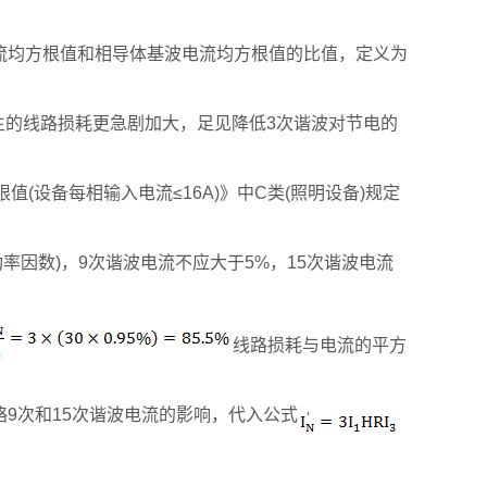
电流均方根值和相导体基波电流均方根值的比值，定义为
产生的线路损耗更急剧加大，足见降低3次谐波对节电的
射限值(设备每相输入电流≤16A)》中C类(照明设备)规定
功率因数)，9次谐波电流不应大于5%，15次谐波电流
线路损耗与电流的平方
略9次和15次谐波电流的影响，代入公式