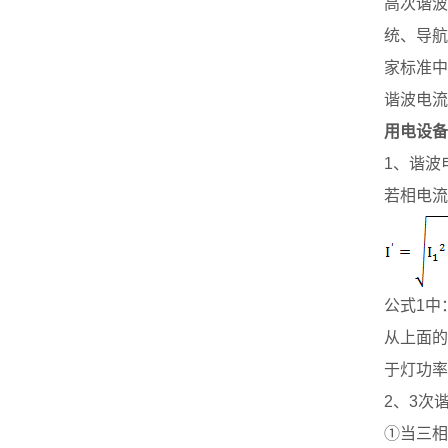
高次谐波
统、导航
家标准中
谐波电流
用电设备
1、谐波
若相电流
公式1中
从上面的
于灯功率
2、3次
①当三相