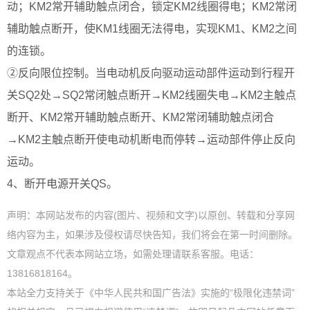
动；KM2常开辅助触点闭合，锁定KM2线圈得电；KM2常闭
辅助触点断开，使KM1线圈无法得电，实现KM1、KM2之间
的连锁。
②反向限位控制。当电动机反向驱动运动部件运动到行程开
关SQ2处→SQ2常闭触点断开→KM2线圈失电→KM2主触点
断开、KM2常开辅助触点断开、KM2常闭辅助触点闭合
→KM2主触点断开使电动机断电而停转→运动部件停止反向
运动。
4、断开电源开关QS。
声明：本网站发布的内容(图片、视频和文字)以原创、转载和分享网
络内容为主，如果涉及侵权请尽快告知，我们将会在第一时间删除。
文章观点不代表本网站立场，如需处理请联系客服。电话：
13816818164。
本站全力支持关于《中华人民共和国广告法》实施的“极限化违禁词”