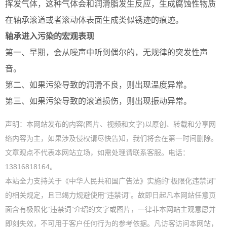
挥发气体，这种气体会和润滑脂发生反应，生成腐蚀性物质
在轴承滚道或者滚动体表面生成类似锈迹的痕迹。
轴承进入污染的宏观表现
第一、早期，会从噪声中听到偶尔的，无规律的突发性声
音。
第二、如果污染导致的润滑不良，则出现温度异常。
第三、如果污染导致的滚道损伤，则出现振动异常。
声明：本网站发布的内容(图片、视频和文字)以原创、转载和分享网
络内容为主，如果涉及侵权请尽快告知，我们将会在第一时间删除。
文章观点不代表本网站立场，如需处理请联系客服。电话：
13816818164。
本站全力支持关于《中华人民共和国广告法》实施的“极限化违禁词”
的相关规定，且已竭力规避使用“违禁词”。故即日起凡本网站任意页
面含有极限化“违禁词”介绍的文字或图片，一律非本网站主观意愿并
即刻失效，不可用于客户任何行为的参考依据。凡访客访问本网站，