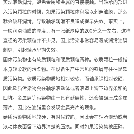
实现液动润滑，避免金属和金属的直接接触。当轴承内部进
入污染颗粒的时候，如果污染颗粒体积足以刺穿油膜，那么
就会破坏润滑，导致轴承润滑不良造成提早失效。事实上，
一般润滑油膜的厚度只有一张纸厚度的200分之一左右，这样
直径的污染颗粒并不少见，因此污染非常容易遭成润滑油膜
刺穿，引起轴承早期失效。
固体污染物也有软质颗粒和硬质颗粒两种。软质颗粒一般指
本身较柔软的污染物。在设备生产中常见的铁屑等往往是软
质污染物。软质污染物质地相对较软，而轴承钢相对较硬，
因此软质污染物会在轴承滚动体或者滚道上留下边界柔和的
凹坑。金属屑等污染物由于具有延展性，还会被碾压成金属
薄片。因此在油脂里会发现金属亮片的现象。
硬质污染物质地较硬，有时候较脆，因此会在轴承滚动或者
滚动体表面留下边界清楚的压痕。同时如果污染物被压碎，