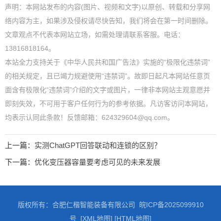
声明：本网站发布的内容(图片、视频和文字)以原创、转载和分享网
络内容为主，如果涉及侵权请尽快告知，我们将会在第一时间删除。
文章观点不代表本网站立场，如需处理请联系客服。电话：
13816818164。
本站全力支持关于《中华人民共和国广告法》实施的“极限化违禁词”
的相关规定，且已竭力规避使用“违禁词”。故即日起凡本网站任意页
面含有极限化“违禁词”介绍的文字或图片，一律非本网站主观意愿并
即刻失效，不可用于客户任何行为的参考依据。凡访客访问本网站，
均表示认同此条款！反馈邮箱：624329604@qq.com。
上一篇：
实测ChatGPT回答联动和连锁的区别？
下一篇：
优化变压器容量要考虑可见的未来发展
版权所有：合肥仁楷智能装备有限公司
皖ICP备2025099910
号
[XML地图]
[HTML地图]