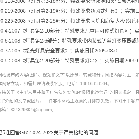
00.218-2008《灯具第2-18部分：特殊要求游泳池和类似场所用灯
00.219-2008《灯具第2-19部分：特殊要求通风式灯具》；实施日期2
00.225-2008《灯具第2-25部分：特殊要求医院和康复大楼诊所用
00.4-2007《灯具第2-10部分：特殊要求儿童用可移式灯具》；实施日
00.6-2008《灯具第2-6部分：特殊要求带内装式钨丝灯变压器或转
00.7-2005《投光灯具安全要求》；实施日期2005-08-01
00.9-2008《灯具第2-20部分：特殊要求灯串》；实施日期2009-0
网站发布的内容(图片、视频和文字)以原创、转载和分享网络内容为主，
网站立场，如需处理请联系客服。电话：13816818164。
支持关于《中华人民共和国广告法》实施的“极限化违禁词”的相关规定，且
禁词”介绍的文字或图片，一律非本网站主观意愿并即刻失效，不可用于客
：624329604@qq.com。
那谁回答GB55024-2022关于严禁接地的问题