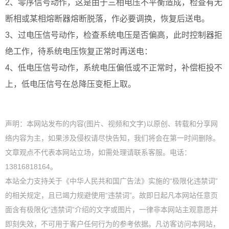
2、零序信号动作，这是由于三相电压不平衡造成，检查有无
断相或某相熔断器熔断脱落，作必要调换，恢复后送电。
3、过电压信号动作，检查系统电压是否偏高，此时控制器拒
绝工作，待系统电压恢复正常时再送电：
4、低电压信号动作，系统电压偏低或不正常时，补偿柜投不
上，低电压信号在总降压变柜上取。
声明：本网站发布的内容(图片、视频和文字)以原创、转载和分享网
络内容为主，如果涉及侵权请尽快告知，我们将会在第一时间删除。
文章观点不代表本网站立场，如需处理请联系客服。电话：
13816818164。
本站全力支持关于《中华人民共和国广告法》实施的“极限化违禁词”
的相关规定，且已竭力规避使用“违禁词”。故即日起凡本网站任意页
面含有极限化“违禁词”介绍的文字或图片，一律非本网站主观意愿并
即刻失效，不可用于客户任何行为的参考依据。凡访客访问本网站，