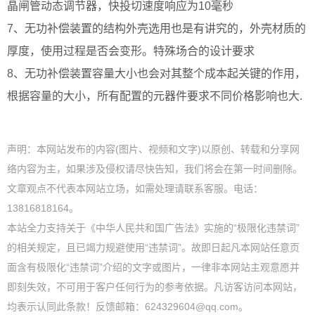
晶闸管动态调节器，快投切速度响应为10毫秒
7、无功补偿装置的结构外壳选用也是有讲究的，外壳材质的
厚度，使用过程是否会变形。特殊场合的设计要求
8、无功补偿装置容量大小也会对其整个成本起关键的作用，
根据容量的大小，所有配置的元器件要求不同价格影响也大.
声明：本网站发布的内容(图片、视频和文字)以原创、转载和分享网
络内容为主，如果涉及侵权请尽快告知，我们将会在第一时间删除。
文章观点不代表本网站立场，如需处理请联系客服。电话：
13816818164。
本站全力支持关于《中华人民共和国广告法》实施的“极限化违禁词”
的相关规定，且已竭力规避使用“违禁词”。故即日起凡本网站任意页
面含有极限化“违禁词”介绍的文字或图片，一律非本网站主观意愿并
即刻失效，不可用于客户任何行为的参考依据。凡访客访问本网站，
均表示认同此条款！反馈邮箱：624329604@qq.com。