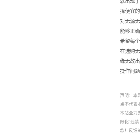
就出现了
择便宜的
对无源无
能够正确
希望每个
在选购无
缘无故出
操作问题
声明：本
点不代表本
本站全力
限化“违
款！反馈邮箱