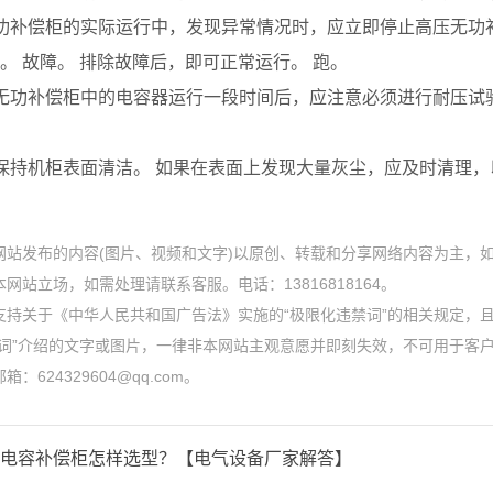
功补偿柜的实际运行中，发现异常情况时，应立即停止高压无功
。 故障。 排除故障后，即可正常运行。 跑。
无功补偿柜中的电容器运行一段时间后，应注意必须进行耐压试
保持机柜表面清洁。 如果在表面上发现大量灰尘，应及时清理
网站发布的内容(图片、视频和文字)以原创、转载和分享网络内容为主，
网站立场，如需处理请联系客服。电话：13816818164。
支持关于《中华人民共和国广告法》实施的“极限化违禁词”的相关规定，且
禁词”介绍的文字或图片，一律非本网站主观意愿并即刻失效，不可用于客
：624329604@qq.com。
电容补偿柜怎样选型？【电气设备厂家解答】