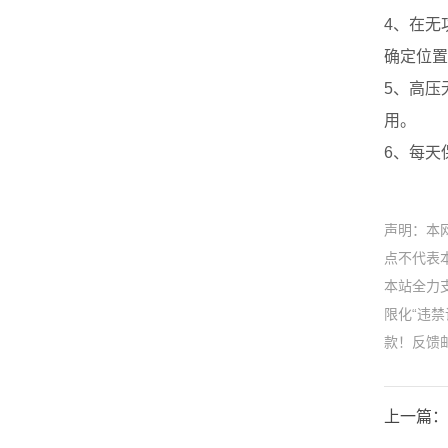
4、在无
确定位置
5、高压
用。
6、每天
声明：本
点不代表本
本站全力
限化“违
款！反馈邮箱
上一篇：