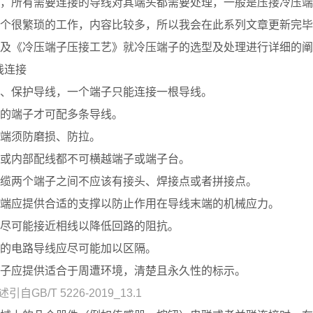
，所有需要连接的导线对其端头都需要处理，一般是压接冷压端
个很繁琐的工作，内容比较多，所以我会在此系列文章更新完毕
及《冷压端子压接工艺》就冷压端子的选型及处理进行详细的阐
线连接
、保护导线，一个端子只能连接一根导线。
的端子才可配多条导线。
端须防磨损、防拉。
或内部配线都不可横越端子或端子台。
缆两个端子之间不应该有接头、焊接点或者拼接点。
端应提供合适的支撑以防止作用在导线末端的机械应力。
尽可能接近相线以降低回路的阻抗。
的电路导线应尽可能加以区隔。
子应提供适合于周遭环境，清楚且永久性的标示。
--上述引自GB/T 5226-2019_13.1