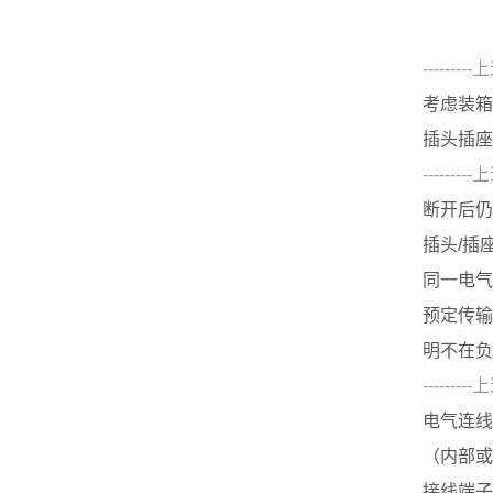
-------
考虑装箱
插头插座
-------
断开后仍
插头/插
同一电气
预定传输
明不在负
-------
电气连线
（内部或
接线端子