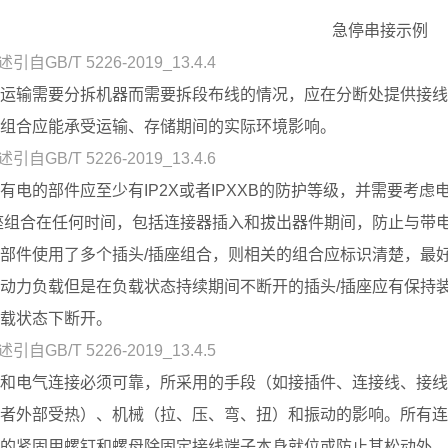
急停串接示例
--上述引自GB/T 5226-2019_13.4.4
运输需要分拆机器而需要拆段布线的情况，应在分断处提供接线
组合应能承受运输、存储期间的实际环境影响。
--上述引自GB/T 5226-2019_13.4.6
有电的部件应至少有IP2X或者IPXXB的防护等级，并需要考
座组合在任何时间，包括连接器插入和拔出器件期间，防止与带
部件使用了多个插头/插座组合，则相关的组合应标识清楚，最
动力负载但是在负载状态持续期间不断开的插头/插座应有保持
载状态下断开。
--上述引自GB/T 5226-2019_13.4.5
和电气连接必须可靠，所采用的手段（如接插件、连接线、接线
者外部受热）、机械（拉、压、弯、扭）和振动的影响。所有连
的紧固用螺钉和螺母除固定接线端子本身就位或防止其松动外，