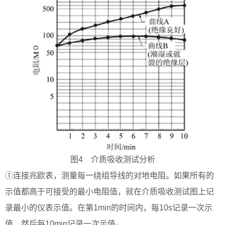
图4 介质吸收测试分析
①连接兆欧表，测量每一绕组导线的对地电阻。如果所有的
示值都高于可接受的最小电阻值，就在介质吸收测试图上记
录最小的仪表示值。在第1min的时间内，每10s记录一次示
值，然后每10min记录一次示值。