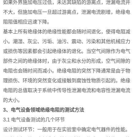
如果外界施加电压过低，未达其缺陷的游离点，泄漏电流并
不大，但施加电压一旦超过游离点，泄漏电流剧增，绝缘电
阻阻值相应迅速下降。
基本上所有绝缘体的绝缘性能都会随时间退化，使得电阻减
小。潮湿、灰尘、污垢、油污、震动、污染和其他机械应力
或损伤等因素都会引起绝缘体的退化。当空气间隙作为电气
部件之间的绝缘体时，由于灰尘和水分的形成，空气间隙的
电阻也会随时间而减小。绝缘电阻的突然下降通常是由于物
理损伤、环境的突然变化或接触到腐蚀性物质引起的。绝缘
电阻的总值取决于系统中传导性泄漏电流和电容性泄漏电流
的大小。
3、电气设备领域绝缘电阻的测试方法
3.1 电气设备测试的几个环节
设计测试环节：一般用于在实验室中确定电气器件的性能。