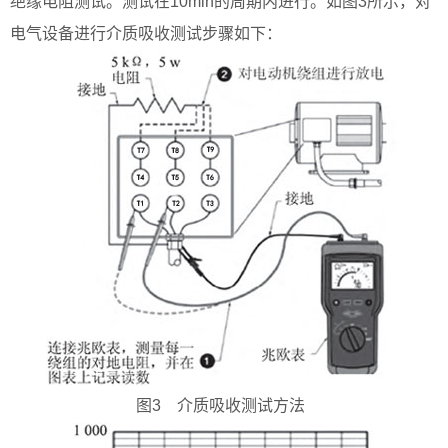
绝缘电阻测试。测试在10min的周期内进行。如图3所示，对
电气设备进行介质吸收测试步骤如下：
图3 介质吸收测试方法