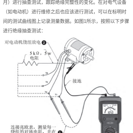
月）进行抽查测试，跟踪绝缘完整性的变化。在对电气设备
（如电动机）进行维修之后也应该进行测试，可以在标明时
间的测试曲线图上记录测量数据。如图1所示，按照以下步骤
进行绝缘抽查测试：