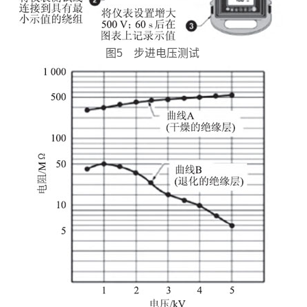
图5 步进电压测试