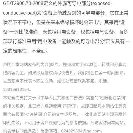
GB/T2900.73-2008定义的外露可导电部分(exposed-
conductive-part)为“设备上能触及到的可导电部分，它在正常
状况下不带电，但是在基本绝缘损坏时会带电”。其采用“设
备”一词比较准确，既包括用电设备，也包括电气设备。而多
部现行标准采用“用电设备上能触及的可导电部分”定义具有一
定的局限性，不全面。
声明：本网站发布的内容(图片、视频和文字)以原创、转载和分享网
络内容为主，如果涉及侵权请尽快告知，我们将会在第一时间删除。
文章观点不代表本网站立场，如需处理请联系客服。电话：
13816818164。
本站全力支持关于《中华人民共和国广告法》实施的“极限化违禁词”
的相关规定，且已竭力规避使用“违禁词”。故即日起凡本网站任意页
面含有极限化“违禁词”介绍的文字或图片，一律非本网站主观意愿并
即刻失效，不可用于客户任何行为的参考依据。凡访客访问本网站，
均表示认同此条款！反馈邮箱：624329604@qq.com。