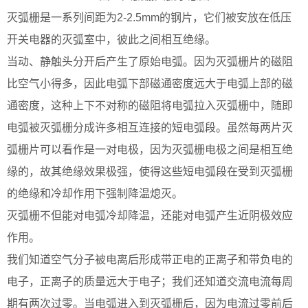
灭弧栅是一系列间距为2-2.5mm的钢片，它们被安放在低压
开关电器的灭弧室中，彼此之间相互绝缘。
当动、静触头分开后产生了原始电弧。因为灭弧栅片的磁阻
比空气小得多，因此电弧下部磁通密度远大于电弧上部的磁
通密度，这种上下不对称的磁阻将电弧拉入灭弧栅中，随即
电弧被灭弧栅分成许多相互连接的短电弧段。虽然每两片灭
弧栅片可以看作是一对电极，因为灭弧栅电极之间是相互绝
缘的，故其绝缘效果极强，使得这些短电弧段在受到灭弧栅
的绝缘和冷却作用下强制降温熄灭。
灭弧栅不但能对电弧冷却降温，还能对电弧产生近阴极效应
作用。
我们知道空气分子被电离后形成带正电的正离子和带负电的
电子，正离子的质量远大于电子；我们还知道交流电流每周
期有两次过零。当电弧进入到灭弧栅后，因为电流过零前后