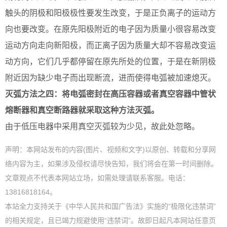
触头的阴极和阳极极性要发生改变，于是正负离子的运动方
向也要改变。在原先阳极附近的电子因为质量小很容易改变
运动方向走向新阳极，而正离子因为质量大却不容易改变运
动方向，它们几乎都停留在原先所处的位置，于是在新阴极
附近因为缺少电子而出现断流，进而使得电弧被加速熄灭。
灭弧方法之四：将电弧密封在高压容器或者真空容器中管状
熔断器和真空断路器就采取这种方法灭弧。
由于低压电器中采用真空灭弧较为少见，故此处忽略。
声明：本网站发布的内容(图片、视频和文字)以原创、转载和分享网
络内容为主，如果涉及侵权请尽快告知，我们将会在第一时间删除。
文章观点不代表本网站立场，如需处理请联系客服。电话：
13816818164。
本站全力支持关于《中华人民共和国广告法》实施的“极限化违禁词”
的相关规定，且已竭力规避使用“违禁词”。故即日起凡本网站任意页