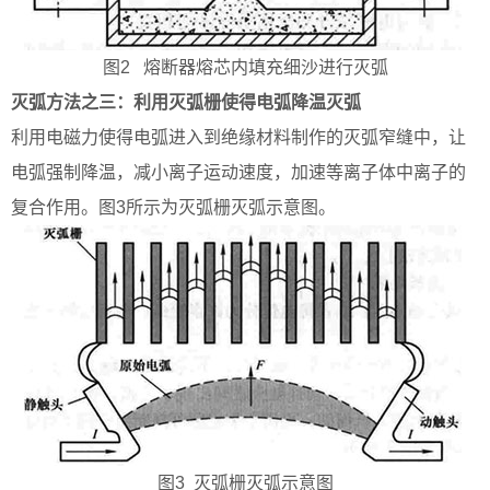
图2 熔断器熔芯内填充细沙进行灭弧
灭弧方法之三：利用灭弧栅使得电弧降温灭弧
利用电磁力使得电弧进入到绝缘材料制作的灭弧窄缝中，让
电弧强制降温，减小离子运动速度，加速等离子体中离子的
复合作用。图3所示为灭弧栅灭弧示意图。
图3 灭弧栅灭弧示意图