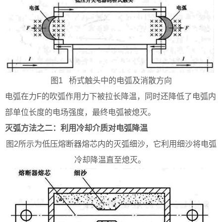
图1 桥式触头中的电弧及消散方向
电弧在力F的吹弧作用力下被拉长降温，同时还降低了电弧内
部单位长度的电场强度，最终电弧被熄灭。
灭弧方法之二：利用冷却介质对电弧降温
图2所示为低压熔断器熔芯内的灭弧细沙，它利用细沙将电弧
冷却降温直至熄灭。