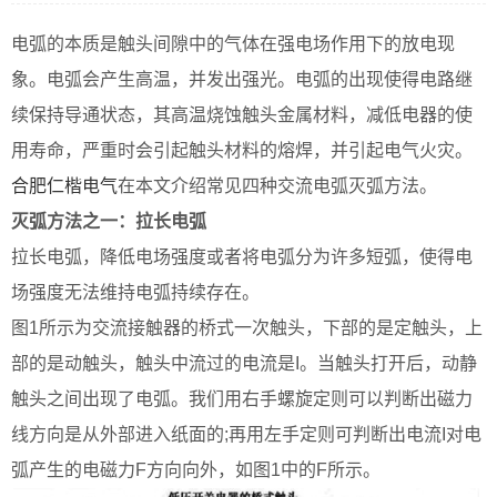
电弧的本质是触头间隙中的气体在强电场作用下的放电现
象。电弧会产生高温，并发出强光。电弧的出现使得电路继
续保持导通状态，其高温烧蚀触头金属材料，减低电器的使
用寿命，严重时会引起触头材料的熔焊，并引起电气火灾。
合肥仁楷电气
在本文介绍常见四种交流电弧灭弧方法。
灭弧方法之一：拉长电弧
拉长电弧，降低电场强度或者将电弧分为许多短弧，使得电
场强度无法维持电弧持续存在。
图1所示为交流接触器的桥式一次触头，下部的是定触头，上
部的是动触头，触头中流过的电流是I。当触头打开后，动静
触头之间出现了电弧。我们用右手螺旋定则可以判断出磁力
线方向是从外部进入纸面的;再用左手定则可判断出电流I对电
弧产生的电磁力F方向向外，如图1中的F所示。