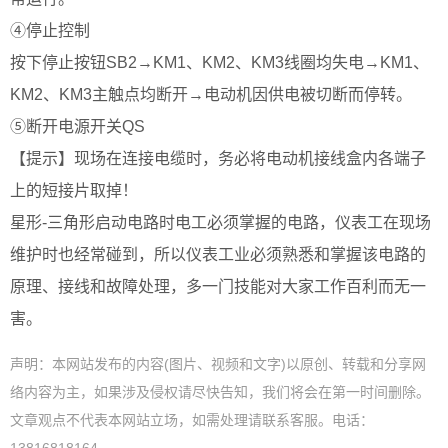
④停止控制
按下停止按钮SB2→KM1、KM2、KM3线圈均失电→KM1、
KM2、KM3主触点均断开→电动机因供电被切断而停转。
⑤断开电源开关QS
【提示】现场在连接电缆时，务必将电动机接线盒内各端子
上的短接片取掉！
星形-三角形启动电路时电工必须掌握的电路，仪表工在现场
维护时也经常碰到，所以仪表工业必须熟悉和掌握该电路的
原理、接线和故障处理，多一门技能对大家工作百利而无一
害。
声明：本网站发布的内容(图片、视频和文字)以原创、转载和分享网
络内容为主，如果涉及侵权请尽快告知，我们将会在第一时间删除。
文章观点不代表本网站立场，如需处理请联系客服。电话：