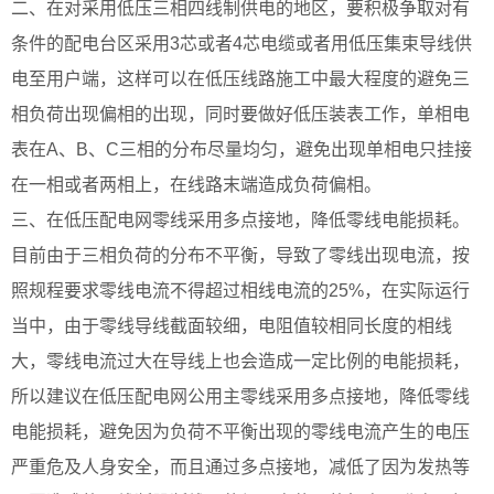
二、在对采用低压三相四线制供电的地区，要积极争取对有
条件的配电台区采用3芯或者4芯电缆或者用低压集束导线供
电至用户端，这样可以在低压线路施工中最大程度的避免三
相负荷出现偏相的出现，同时要做好低压装表工作，单相电
表在A、B、C三相的分布尽量均匀，避免出现单相电只挂接
在一相或者两相上，在线路末端造成负荷偏相。
三、在低压配电网零线采用多点接地，降低零线电能损耗。
目前由于三相负荷的分布不平衡，导致了零线出现电流，按
照规程要求零线电流不得超过相线电流的25%，在实际运行
当中，由于零线导线截面较细，电阻值较相同长度的相线
大，零线电流过大在导线上也会造成一定比例的电能损耗，
所以建议在低压配电网公用主零线采用多点接地，降低零线
电能损耗，避免因为负荷不平衡出现的零线电流产生的电压
严重危及人身安全，而且通过多点接地，减低了因为发热等