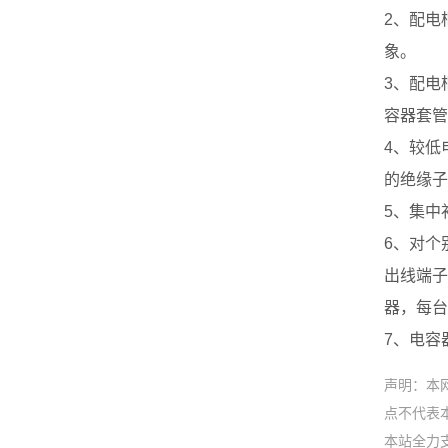
2、配电
象。
3、配电
容器套管
4、较低
的绝缘子
5、集中
6、对个
出线端子
器，每台
7、电容
声明：本
点不代表本
本站全力