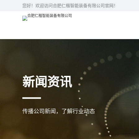
您好！欢迎访问合肥仁楷智能装备有限公司官网！
新闻资讯
传播公司新闻，了解行业动态