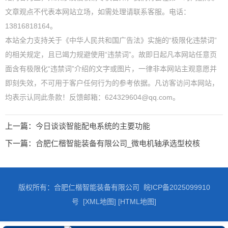
文章观点不代表本网站立场，如需处理请联系客服。电话：
13816818164。
本站全力支持关于《中华人民共和国广告法》实施的“极限化违禁词”
的相关规定，且已竭力规避使用“违禁词”。故即日起凡本网站任意页
面含有极限化“违禁词”介绍的文字或图片，一律非本网站主观意愿并
即刻失效，不可用于客户任何行为的参考依据。凡访客访问本网站，
均表示认同此条款！反馈邮箱：624329604@qq.com。
上一篇：
今日谈谈智能配电系统的主要功能
下一篇：
合肥仁楷智能装备有限公司_微电机轴承选型校核
版权所有：合肥仁楷智能装备有限公司
皖ICP备2025099910
号
[XML地图]
[HTML地图]