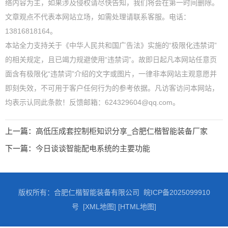
络内容为主，如果涉及侵权请尽快告知，我们将会在第一时间删除。
文章观点不代表本网站立场，如需处理请联系客服。电话：
13816818164。
本站全力支持关于《中华人民共和国广告法》实施的“极限化违禁词”
的相关规定，且已竭力规避使用“违禁词”。故即日起凡本网站任意页
面含有极限化“违禁词”介绍的文字或图片，一律非本网站主观意愿并
即刻失效，不可用于客户任何行为的参考依据。凡访客访问本网站，
均表示认同此条款！反馈邮箱：624329604@qq.com。
上一篇：
高低压成套控制柜知识分享_合肥仁楷智能装备厂家
下一篇：
今日谈谈智能配电系统的主要功能
版权所有：合肥仁楷智能装备有限公司
皖ICP备2025099910
号
[XML地图]
[HTML地图]