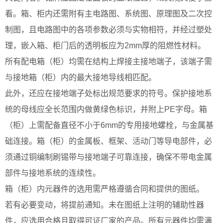
看。箱、柜内还需附有主电路图、系统图、原理图及二次控
制图，且电路图中的各项参数必须与实物相符，并经过塑处
理，嵌入箱、柜门后的透明板应为2mm厚的阻燃性材料。
所有配电箱（柜）均需在结构上焊接主接地端子，该端子需
与接地箱（柜）内的最大接地导线相匹配。
此外，还应在接地端子处标出规范要求的符号。保护接地系
统的母线应全长范围内做黄绿色标识，并附上PE字母。箱
（柜）上需配备直径不小于6mm的专用接地螺栓，与金属基
础连接。箱（柜）的金属板、框架、活动门等导电部件，必
须通过铜编制刷锡带与接地端子可靠连接，确保不带电金属
部件与接地系统的连续性。
箱（柜）内元器件的选用需严格遵循合同和提供的图纸。
若有必要变动，将提前通知。未在图纸上注明的辅助性器
件，应选用合格且取得可证厂家的产品。所有元器件均需满