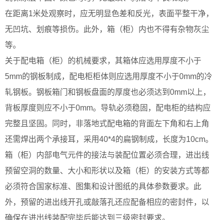
在距离1米处观察时，应无明显色差和反光，表面平整干净，
无凹坑、划痕等损伤。此外，箱（柜）内也不得有杂物灰尘
等。
关于配电箱（柜）的机械要求，其箱体应选用厚度不小于
5mm的钢板制成，配电柜柜体则应选用厚度不小于0mm的冷
轧钢板。钢板箱门和钢板盘面的厚度也必须达到0mm以上，
背板厚度则应不小于0mm。导轨必须稳固，配电柜的结构应
完整且坚固。同时，非落地式配电箱的背面左下角和右上角
还需焊出两个承接耳，采用40*4的扁钢制成，长度为10cm。
箱（柜）内部电气元件的接法与装配位置必须合理，进出线
预留空洞的数量、大小和形状以及箱（柜）的安装方式等都
必须符合国家标准、图集和设计图纸的具体参数要求。此
外，预留的进出线开孔或敲落孔还应配备相应的密封件，以
确保在进出线装配完毕后能达到三级密封要求。