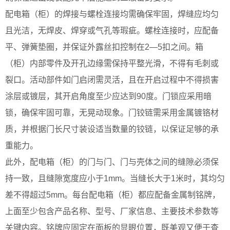
配电箱（柜）的焊接与螺栓连接均需确保牢固，焊缝应均匀
且光洁，无焊皮、焊穿或气孔等瑕疵。螺栓连接时，应配备
平、弹簧垫圈，并保证外露丝扣控制在2—5扣之间。箱
（柜）内部零件及开孔边缘需保持平整光滑，不得有毛刺或
裂口。活动部件如门启闭需灵活，且在开启过程中不得损害
涂层或镀层，其开启角度至少应达到90度。门锁应采用暗
锁，确保牢固可靠，无晃动现象。门铰链需采用金属镀铬材
质，并根据门长尺寸装设适当数量的铰链，以保证足够的承
重能力。
此外，配电箱（柜）的门与门、门与壳体之间的缝隙必须保
持一致，且缝隙宽度应小于1mm。当缝长大于1米时，其均匀
差不得超过5mm。每台配电箱（柜）都应配备金属制铭牌，
上面至少包含产品名称、型号、厂家信息、主要技术参数等
关键内容。铭牌应固定在面板的显眼位置，既美观又便于查