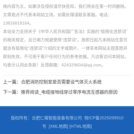
络内容为主，如果涉及侵权请尽快告知，我们将会在第一时间删除。
文章观点不代表本网站立场，如需处理请联系客服。电话：
13816818164。
本站全力支持关于《中华人民共和国广告法》实施的“极限化违禁词”
的相关规定，且已竭力规避使用“违禁词”。故即日起凡本网站任意页
面含有极限化“违禁词”介绍的文字或图片，一律非本网站主观意愿并
即刻失效，不可用于客户任何行为的参考依据。凡访客访问本网站，
均表示认同此条款！反馈邮箱：624329604@qq.com。
上一篇：
合肥消防控制室是否需要设气体灭火系统
下一篇：
推荐阅读_电缆接地线穿过零序电流互感器的原因
版权所有：合肥仁楷智能装备有限公司
皖ICP备2025099910
号
[XML地图]
[HTML地图]