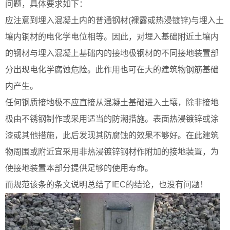
问题，具体要求如下：
应注意到埋入混凝土内的普通钢材(裸露或热浸镀锌)与埋入土
壤内铜材的电化学电位相等。因此，对埋入基础附近土壤内
的钢材与埋入混凝上基础内的接地极钢材的不同接地装置部
分出现电化学腐蚀危险。此作用也可在大的建筑物钢筋基础
内产生。
任何钢质接地极不应直接从混凝土基础进入土壤，除非接地
极由不锈钢制作或采用适当的防潮措施。表面热浸镀锌或涂
漆或其他措施，此后发现其防腐蚀的效果不够好。在此建筑
物周围或附近宜采用非热浸镀锌钢材作附加的接地装置，为
使接地装置本部分提供足够的使用寿命。
而规范该条的条文说明总结了IEC的结论，也没有问题！