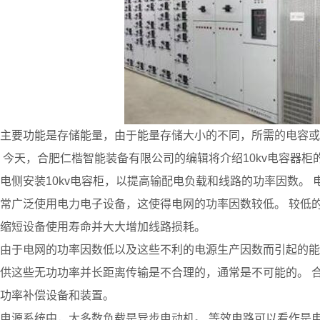
主要功能是存储能量，由于能量存储大小的不同，所需的电容或
 今天，合肥仁楷智能装备有限公司的编辑将介绍10kv电容器柜
电侧安装10kv电容柜，以提高输配电负载和线路的功率因数。
常广泛使用电力电子设备，这使得电网的功率因数较低。 较低
缩短设备使用寿命并大大增加线路损耗。
由于电网的功率因数低以及这些不利的电源生产因数而引起的能
供这些无功功率并长距离传输是不合理的，通常是不可能的。 
功率补偿设备和装置。
电源系统中，大多数负载是异步电动机。 等效电路可以看作是