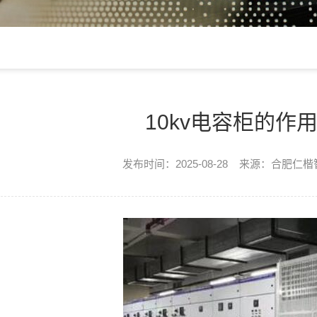
10kv电容柜的作
发布时间：2025-08-28 来源：合肥仁