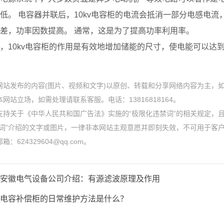
低。 电容器并联后，10kv电容柜的电流会抵消一部分电感电
差，功率因数提高。 通常，这是为了提高功率利用率。
，10kv电容柜的作用是有效地增加储能的尺寸，使电能可以达
网站发布的内容(图片、视频和文字)以原创、转载和分享网络内容为主，
网站立场，如需处理请联系客服。电话：13816818164。
支持关于《中华人民共和国广告法》实施的“极限化违禁词”的相关规定，且
禁词”介绍的文字或图片，一律非本网站主观意愿并即刻失效，不可用于客
：624329604@qq.com。
安徽电气设备公司介绍：有源滤波原理及作用
电容补偿柜的日常维护方法是什么？