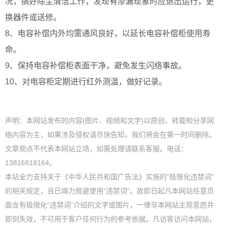
况，搞好除尘清洁工作，发现有渗漏现象时应退出运行，更
换器件或送修。
8、电容补偿内外均需通风良好，以延长电容补偿柜使用寿
命。
9、保持电容补偿柜表面干净，避免发生闪络事故。
10、对电容柜定期进行红外测温，做好记录。
声明：本网站发布的内容(图片、视频和文字)以原创、转载和分享网
络内容为主，如果涉及侵权请尽快告知，我们将会在第一时间删除。
文章观点不代表本网站立场，如需处理请联系客服。电话：
13816818164。
本站全力支持关于《中华人民共和国广告法》实施的“极限化违禁词”
的相关规定，且已竭力规避使用“违禁词”。故即日起凡本网站任意页
面含有极限化“违禁词”介绍的文字或图片，一律非本网站主观意愿并
即刻失效，不可用于客户任何行为的参考依据。凡访客访问本网站，