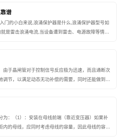
更靠谱
入门的小白来说,浪涌保护器是什么,浪涌保护器型号如
的就是雷击浪涌电流,当设备遭到雷击、电源故障等情况
、过电流泄放到大地,从而保护设备和人身安全。那...
，由于晶闸管对于控制信号反应极为迅速，而且通断次
地调节，以满足动态无功补偿的需要，同时还能做到分
由于晶闸管控制对电抗器的投切过程中会产生高次谐
分为：（1）：安装在母线前端（靠近变压器）如果补
柜内的母线，应同时考虑母线的容量，因此母线的容量
末端：由于补偿柜位于母排末端，只需考虑补偿柜内母