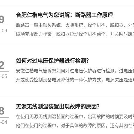
排的运行电...
合肥仁楷电气为您讲解：断路器工作原理
9
断路器一般由触头系统、灭弧系统、操作机构、脱扣器、外壳
-09
磁场克服反力弹簧，脱扣器拉动操作机构动作，开关瞬时跳
到一定程度推动机构动作（电流越大，动作时间越短）。有
较，当...
如何对过电压保护器进行检测？
2
安徽仁楷电气告诉您如何对过电压保护器进行检测，过电压
-05
开或使受控制设备电源降低的一种保护方式，电源欠压是通
电压低于或者高于给定值时，继电器动作，用于切断供电回路
右），应...
无源无线测温装置出现故障的原因？
8
在使用无源无线测温装置的过程中，出现故障的时候要及时
-04
他们在使用的过程中，对于具体的故障的原因，还有其内在