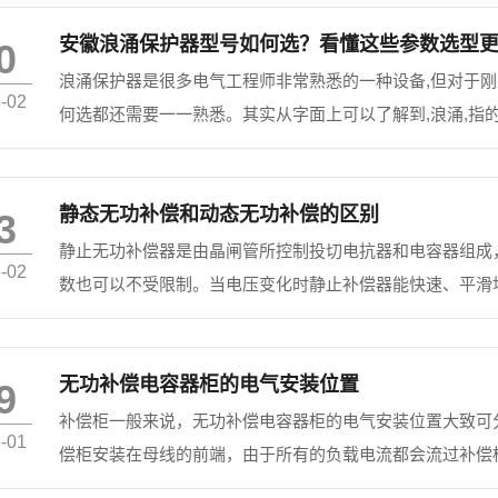
安徽浪涌保护器型号如何选？看懂这些参数选型
0
浪涌保护器是很多电气工程师非常熟悉的一种设备,但对于刚
-02
何选都还需要一一熟悉。其实从字面上可以了解到,浪涌,指
影响时,可能会产生巨大的感应电流,浪涌保护器可以将过电压
静态无功补偿和动态无功补偿的区别
3
静止无功补偿器是由晶闸管所控制投切电抗器和电容器组成
-02
数也可以不受限制。当电压变化时静止补偿器能快速、平滑
相补偿;对于三相不平衡负荷及冲击负荷有较强的适应性;但
波，为此需...
无功补偿电容器柜的电气安装位置
9
补偿柜一般来说，无功补偿电容器柜的电气安装位置大致可
-01
偿柜安装在母线的前端，由于所有的负载电流都会流过补偿
较大。（2）：安装在母线末端（远离变压器）安装在母排