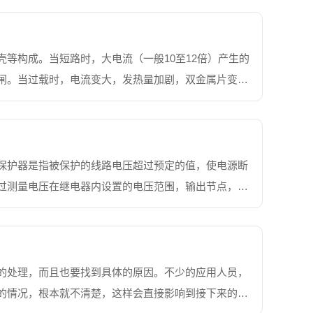
等构成。当短路时，大电流（一般10至12倍）产生的
闸。当过载时，电流变大，发热量加剧，双金属片变形
电子型的，使用互感器采集各相电流大小，与设定值比
保护器是指被保护的线路电压超过预定的值，使电源断
过测量电压在继电器内设置的电压范围，输出节点，当
。过电压保护器在投入使用前或者使用后（1-5年左
的处理，而且也要找到具体的原因。不少的应用人员，
的情况，根本就不清楚，这样会直接影响到接下来的使