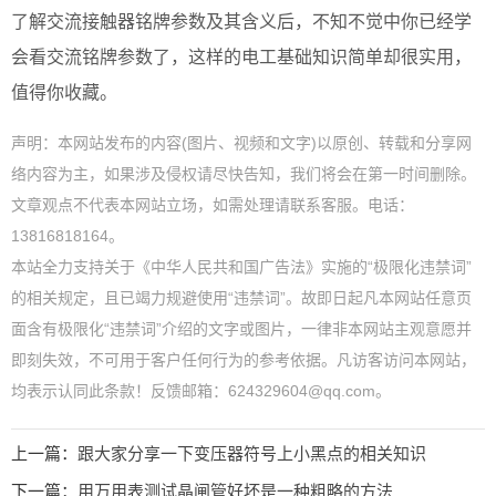
了解交流接触器铭牌参数及其含义后，不知不觉中你已经学
会看交流铭牌参数了，这样的电工基础知识简单却很实用，
值得你收藏。
声明：本网站发布的内容(图片、视频和文字)以原创、转载和分享网
络内容为主，如果涉及侵权请尽快告知，我们将会在第一时间删除。
文章观点不代表本网站立场，如需处理请联系客服。电话：
13816818164。
本站全力支持关于《中华人民共和国广告法》实施的“极限化违禁词”
的相关规定，且已竭力规避使用“违禁词”。故即日起凡本网站任意页
面含有极限化“违禁词”介绍的文字或图片，一律非本网站主观意愿并
即刻失效，不可用于客户任何行为的参考依据。凡访客访问本网站，
均表示认同此条款！反馈邮箱：624329604@qq.com。
上一篇：
跟大家分享一下变压器符号上小黑点的相关知识
下一篇：
用万用表测试晶闸管好坏是一种粗略的方法