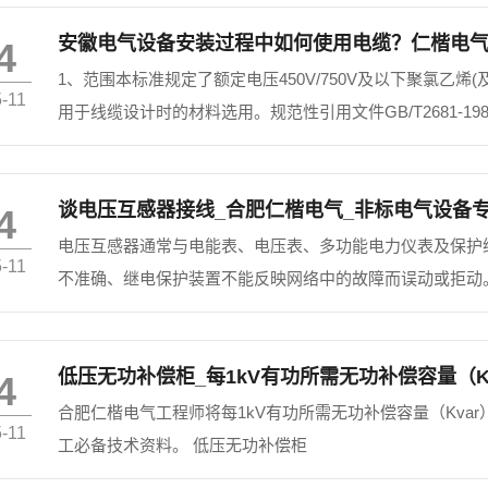
安徽电气设备安装过程中如何使用电缆？仁楷电
4
1、范围本标准规定了额定电压450V/750V及以下聚氯乙
-11
用于线缆设计时的材料选用。规范性引用文件GB/T2681-19
谈电压互感器接线_合肥仁楷电气_非标电气设备
4
电压互感器通常与电能表、电压表、多功能电力仪表及保护
-11
不准确、继电保护装置不能反映网络中的故障而误动或拒动
甚至危害人员生命安全。合肥仁楷电气在本文介绍电压互感
器柜电气元...
低压无功补偿柜_每1kV有功所需无功补偿容量（K
4
合肥仁楷电气工程师将每1kV有功所需无功补偿容量（Kva
-11
工必备技术资料。 低压无功补偿柜