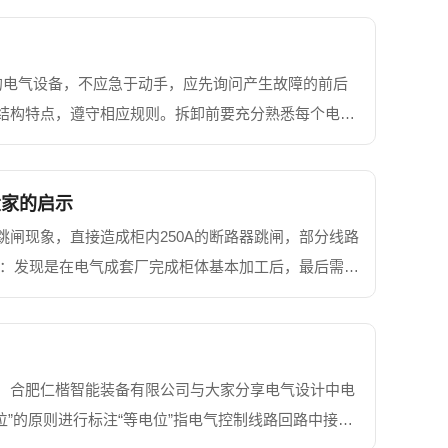
的电气设备，不应急于动手，应先询问产生故障的前后
结构特点，遵守相应规则。拆卸前要充分熟悉每个电气
在没有组装图的情况下，应一边拆卸，一边画草图，并
大家的启示
闸现象，直接造成柜内250A的断路器跳闸，部分线路
因：发现是在电气成套厂完成柜体基本加工后，最后需要
安装工人未按规范操作，在钻孔攻丝前没有采...
，合肥仁楷智能装备有限公司与大家分享电气设计中电
位”的原则进行标注“等电位”指电气控制线路回路中接在