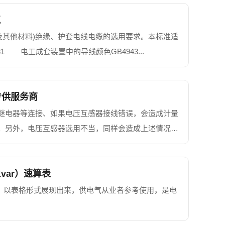
气
烯(及其他材料)绝缘、护套电线电缆的选用要求。本标准适
81 电工成套装置中的导线颜色GB4943...
专供服务商
继电器等连接、如果电压互感器接线错误，会造成计量
。另外，电压互感器选用不当，同样会造成上述情况，
器接线知识，对大家正确使用电流互感器，顺利完成电
var）速算表
r）以表格形式展现出来，供电气从业者参考使用，是电