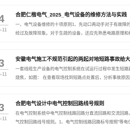
合肥仁楷电气_2025_电气设备的维修方法与实践
4
一、电气设备维修的十项原则1、先动口再动手对于有故障
-11
经过及故障现象。对于生疏的设备，还应先熟悉电路原理和
部件的功能、位置、连接方式以及与周围其他器件的关系，
记上标记。...
安徽电气施工不规范引起的两起对地短路事故给
3
一套线缆生产设备的电气控制系统在试运行过程中发生短路跳
-11
烧焦，如图： 在查看现场找到短路点处置后，分析事故原
对裸露的电源母排加装隔离透明塑板，在安装支架的过程中，
合肥电气设计中电气控制回路线号规则
3
在电气控制系统中电气控制线路回路分直流回路和交流回路
-11
气控制回路线号规则。1、电气控制线路回路标号按照“等电