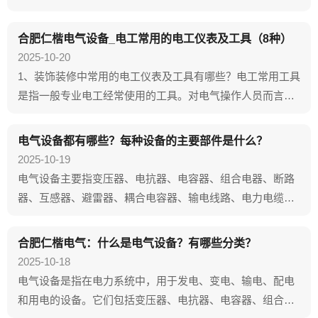
是电力的输送和配电，行业成熟度高，而且有那么多设计院
和研究院的参与，应该说是标准清晰，规范详实（有点羡慕
合肥仁楷电气设备_电工常用的电工仪表及工具（8种）
这个行业的电气工程师）。另一类是非电力系统的电气设
2025-10-20
计，但是受限于我自身的高度，对于特种行业（比如铁路、...
1、装饰装修中常用的电工仪表及工具有哪些？电工常用工具
是指一般专业电工经常使用的工具。对电气操作人员而言，
能否熟悉和掌握电工工具的结构、性能、使用方法和规范操
作，将直接影响工作效率和工作质量及其自己或他人的人身
电气设备都有哪些？每种设备的主要部件是什么？
安全。装修中常用的电工仪表及工具如下：（1）电工仪表：
2025-10-19
按照其测量功能可以分为电流表、电压表、万用表、...
电气设备主要指变压器、电抗器、电容器、组合电器、断路
器、互感器、避雷器、耦合电容器、输电线路、电力电缆、
接地装置、发电机、调相机、电动机、封闭母线、晶闸管
等。配电箱属于电气设备中的一次设备。电气设备包括一次
合肥仁楷电气：什么是电气设备？有哪些分类？
设备和二次设备。一次设备主要是发电、变电、输电、配
2025-10-18
电、用电等直接产生、传送、消耗电能的设备，比如说发电
电气设备是指在电力系统中，用于发电、变电、输电、配电
机...
和用电的设备。它们包括变压器、电抗器、电容器、组合电