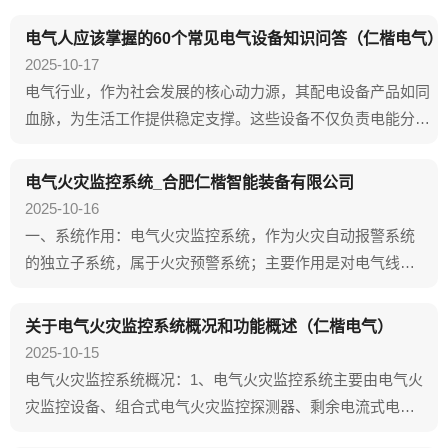
器、断路器、互感器、避雷器、耦合电容器、输电线路、电
力电缆、接地装置、发电机、调相机、电动机、封闭母线、
电气人应该掌握的60个常见电气设备知识问答（仁楷电气）
晶闸管等。配电箱是电气设备中的一种一次设备。电气设备
2025-10-17
主要分为一次设备和二次设备。一次设备主要包括发电机...
电气行业，作为社会发展的核心动力源，其配电设备产品如同
血脉，为生活工作提供稳定支撑。这些设备不仅负责电能分配
与传输，还具备电路控制、保护与监测功能，确保系统安全稳
定运行。对于初学者，了解电气基础知识至关重要。下面本文
电气火灾监控系统_合肥仁楷智能装备有限公司
采用问答形式，合肥仁楷电气小编简明扼要地介绍电气设备的
2025-10-16
相关知识，希望能助广大电气初学者快速入门...
一、系统作用：电气火灾监控系统，作为火灾自动报警系统
的独立子系统，属于火灾预警系统；主要作用是对电气线路
及该线路中的配电设备或用电设备发生电气故障并产生一定
电气火灾隐患的条件下发出报警信号，提醒专业人员排除电
关于电气火灾监控系统概况和功能概述（仁楷电气）
气火灾隐患，实现电气火灾的早期预防避免电气火灾的发
2025-10-15
生。 二、适用范围：电气火灾监控系统，主要...
电气火灾监控系统概况：1、电气火灾监控系统主要由电气火
灾监控设备、组合式电气火灾监控探测器、剩余电流式电气
火灾监控探测器、测温式电气火灾监控探测器、故障电弧探